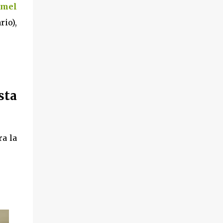
imel
rio),
sta
a la