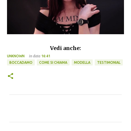
Vedi anche:
in data
UNKNOWN
16:41
BOCCADAMO
COME SI CHIAMA
MODELLA
TESTIMONIAL
C
o
m
m