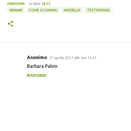
in data
UNKNOWN
18:35
ARMANI
COME SI CHIAMA
MODELLA
TESTIMONIAL
Anonimo
27 aprile 2017 alle ore 15:31
C
Barbara Palvin
o
RISPONDI
m
m
e
n
t
i