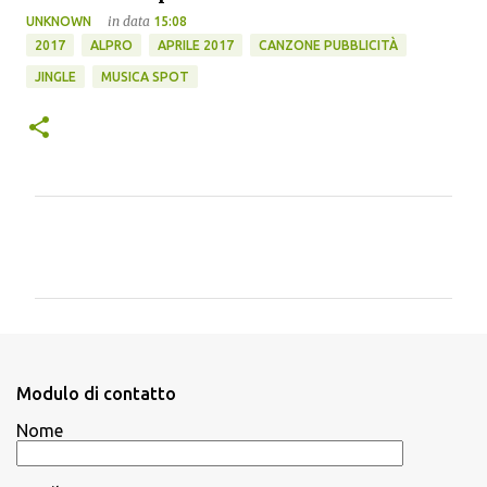
in data
UNKNOWN
15:08
2017
ALPRO
APRILE 2017
CANZONE PUBBLICITÀ
JINGLE
MUSICA SPOT
C
o
m
m
e
n
Modulo di contatto
t
Nome
i