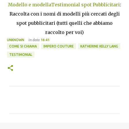
Modello e modellaTestimonial spot Pubblicitari
:
Raccolta con i nomi di modelli più cercati degli
spot pubblicitari (tutti quelli che abbiamo
raccolto per voi)
in data
UNKNOWN
16:41
COME SI CHIAMA
IMPERO COUTURE
KATHERINE KELLY LANG
TESTIMONIAL
C
o
m
m
e