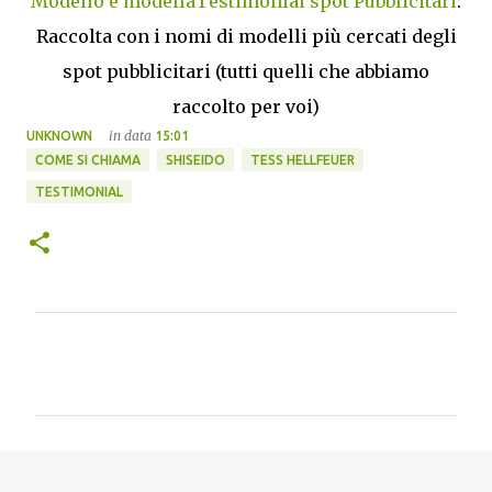
Modello e modellaTestimonial spot Pubblicitari
:
Raccolta con i nomi di modelli più cercati degli
spot pubblicitari (tutti quelli che abbiamo
raccolto per voi)
in data
UNKNOWN
15:01
COME SI CHIAMA
SHISEIDO
TESS HELLFEUER
TESTIMONIAL
C
o
m
m
e