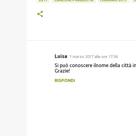
Luisa
1 marzo 2017 alle ore 17:36
C
Si può conoscere ilnome della città in
o
Grazie!
m
RISPONDI
m
e
n
t
i