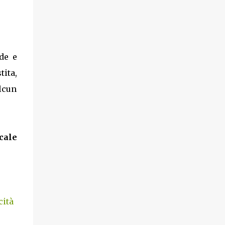
de e
tita,
lcun
cale
cità