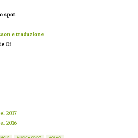
o spot
.
sson e traduzione
de Of
del 2017
del 2016
INGLE
MUSICA SPOT
VOLVO