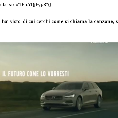
tube src="lFiqYQjEyp8"/]
 hai visto, di cui cerchi
come si chiama la canzone, s