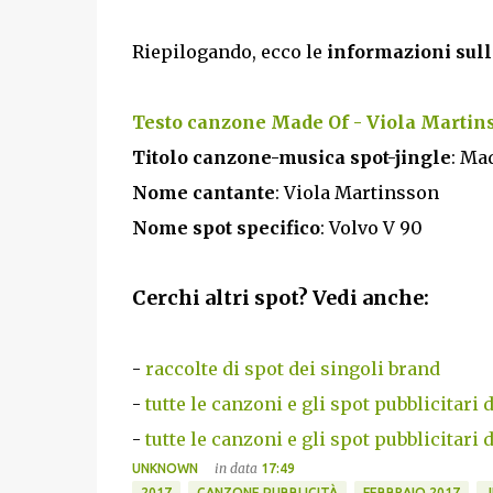
Riepilogando, ecco le
informazioni sull
Testo canzone Made Of - Viola Martin
Titolo canzone-musica spot-jingle
: Ma
Nome cantante
: Viola Martinsson
Nome spot specifico
: Volvo V 90
Cerchi altri spot? Vedi anche:
-
raccolte di spot dei singoli brand
-
tutte le canzoni e gli spot pubblicitari 
-
tutte le canzoni e gli spot pubblicitari 
in data
UNKNOWN
17:49
2017
CANZONE PUBBLICITÀ
FEBBRAIO 2017
J