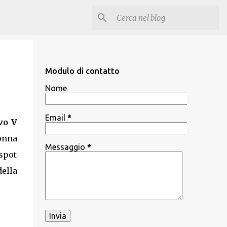
Modulo di contatto
Nome
Email
*
vo V
onna
Messaggio
*
 spot
della