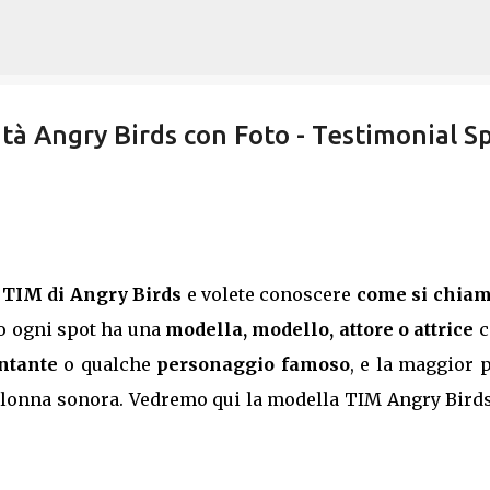
Passa ai contenuti principali
ità Angry Birds con Foto - Testimonial S
o TIM di Angry Birds
e volete conoscere
come si chia
to ogni spot ha una
modella, modello, attore o attrice
c
ntante
o qualche
personaggio famoso
, e la maggior 
onna sonora. Vedremo qui la modella TIM Angry Birds 