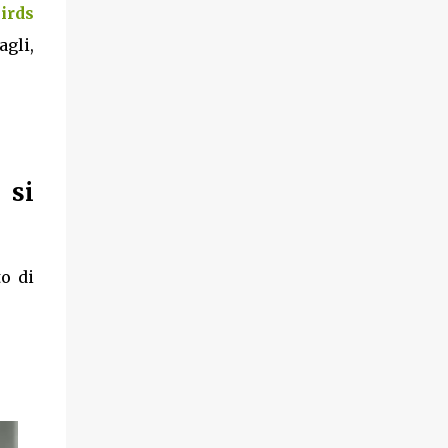
irds
agli,
 si
o di