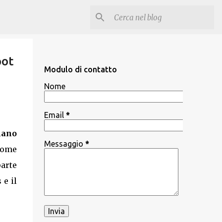
pot
Modulo di contatto
Nome
Email
*
mano
Messaggio
*
ome
parte
e il