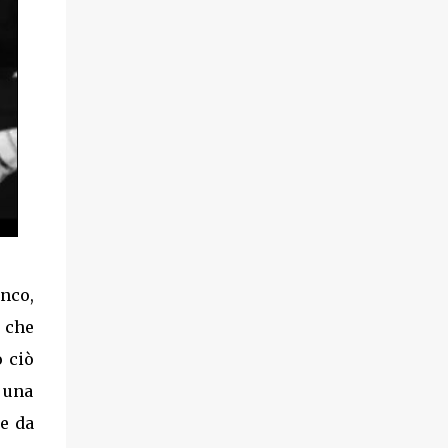
anco,
ò che
 ciò
e una
e da