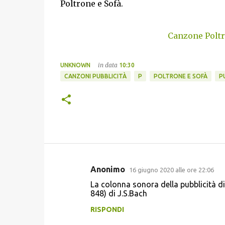
Poltrone e Sofà.
Canzone Poltr
in data
UNKNOWN
10:30
CANZONI PUBBLICITÀ
P
POLTRONE E SOFÀ
P
Anonimo
16 giugno 2020 alle ore 22:06
C
La colonna sonora della pubblicità d
o
848) di J.S.Bach
m
RISPONDI
m