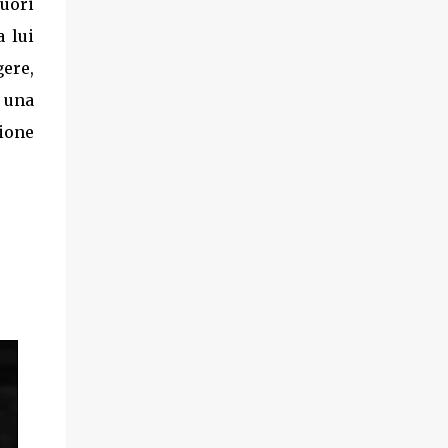
uori
 lui
gere,
e una
ione