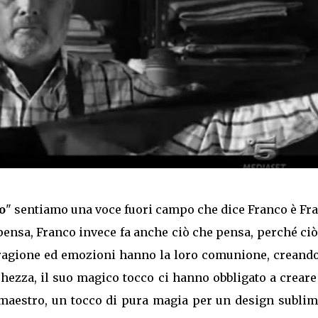
o
" sentiamo una voce fuori campo che dice Franco è Fr
pensa, Franco invece fa anche ciò che pensa, perché ci
e ragione ed emozioni hanno la loro comunione, creando
chezza, il suo magico tocco ci hanno obbligato a crear
 maestro, un tocco di pura magia per un design sublim