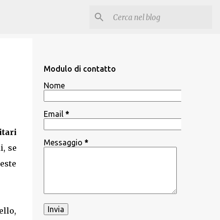
Modulo di contatto
Nome
Email
*
itari
Messaggio
*
i, se
ueste
ello,