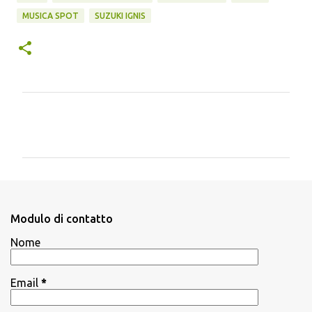
MUSICA SPOT
SUZUKI IGNIS
C
o
m
m
e
n
Modulo di contatto
t
Nome
i
Email
*