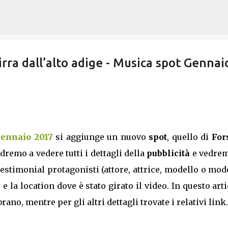
Passa ai contenuti principali
irra dall’alto adige - Musica spot Gennai
Gennaio 2017
si aggiunge un nuovo
spot
, quello di
For
ndremo a vedere tutti i dettagli della
pubblicità
e vedrem
estimonial protagonisti (attore, attrice, modello o mod
e la location dove è stato girato il video. In questo art
ano, mentre per gli altri dettagli trovate i relativi link.