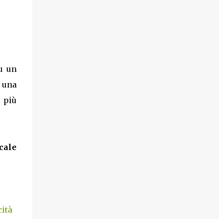
u un
o una
 più
cale
cità