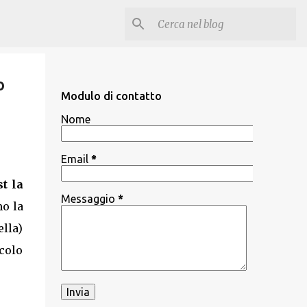
o
Modulo di contatto
Nome
Email
*
st la
Messaggio
*
o la
ella)
icolo