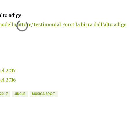
’alto adige
odella/attore/ testimonial Forst la birra dall’alto adige
del 2017
del 2016
2017
JINGLE
MUSICA SPOT