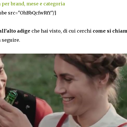
 per brand, mese e categoria
ube src="OhBbQcfwRtY"/]
all’alto adige
che hai visto, di cui cerchi
come si chiam
a seguire.