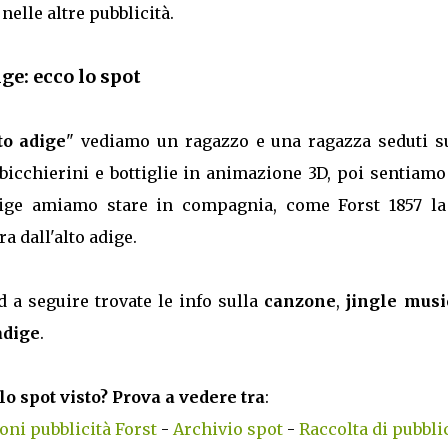
nelle altre pubblicità.
ige: ecco lo spot
lto adige
" vediamo un ragazzo e una ragazza seduti s
 bicchierini e bottiglie in animazione 3D, poi sentiam
dige amiamo stare in compagnia, come Forst 1857 la
ra dall'alto adige.
d a seguire trovate le info sulla
canzone
,
jingle musi
adige
.
lo spot visto? Prova a vedere tra
:
ni pubblicità Forst
-
Archivio spot
-
Raccolta di pubbli