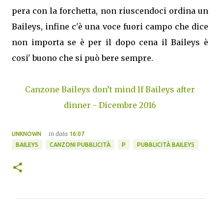
pera con la forchetta, non riuscendoci ordina un
Baileys, infine c'è una voce fuori campo che dice
non importa se è per il dopo cena il Baileys è
cosi' buono che si può bere sempre.
Canzone Baileys don’t mind If Baileys after
dinner - Dicembre 2016
in data
UNKNOWN
16:07
BAILEYS
CANZONI PUBBLICITÀ
P
PUBBLICITÀ BAILEYS
C