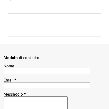
C
o
m
m
e
n
Modulo di contatto
t
Nome
i
Email
*
Messaggio
*