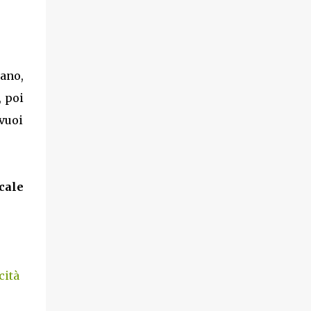
iano,
, poi
 vuoi
cale
cità