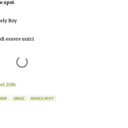
o spot
.
nely Boy
 di essere unici
del 2016
EBAY
JINGLE
MUSICA SPOT