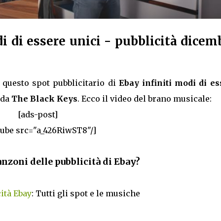
i di essere unici - pubblicità dicem
questo spot pubblicitario di
Ebay infiniti modi di es
 da
The Black Keys
. Ecco il video del brano musicale:
[ads-post]
tube src="a_426RiwST8"/]
anzoni delle pubblicità di Ebay?
ità Ebay
: Tutti gli spot e le musiche