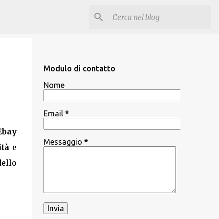
Modulo di contatto
Nome
Email
*
Ebay
Messaggio
*
ità
e
dello