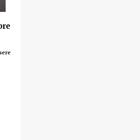
bre
sere