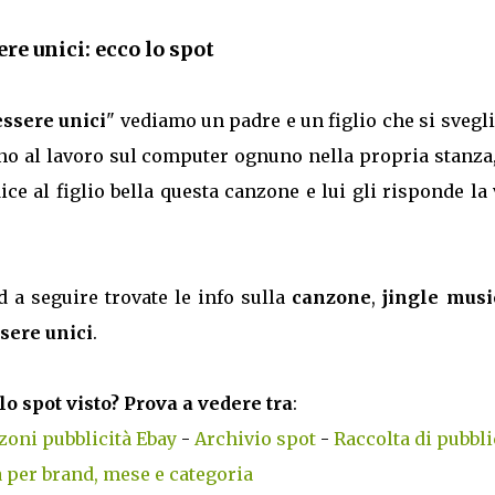
re unici: ecco lo spot
essere unici
" vediamo un padre e un figlio che si svegl
ono al lavoro sul computer ognuno nella propria stanza
ce al figlio bella questa canzone e lui gli risponde la
d a seguire trovate le info sulla
canzone
,
jingle musi
ssere unici
.
lo spot visto? Prova a vedere tra
:
zoni pubblicità Ebay
-
Archivio spot
-
Raccolta di pubbli
 per brand, mese e categoria