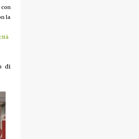
h con
on la
cità
o di