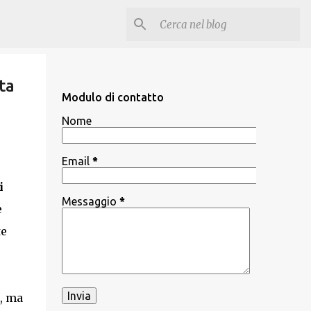
ta
Modulo di contatto
Nome
Email
*
i
Messaggio
*
e
te
o, ma