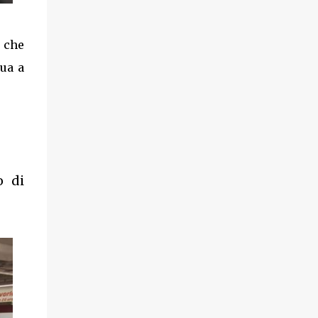
 che
nua a
o di