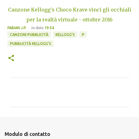
Canzone Kellogg's Choco Krave vinci gli occhiali
per la realtà virtuale - ottobre 2016
in data
FABIAN J.P.
19:54
CANZONI PUBBLICITÀ
KELLOGG’S
P
PUBBLICITÀ KELLOGG’S
C
o
m
m
e
n
Modulo di contatto