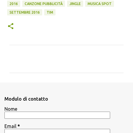
2016
CANZONE PUBBLICITÀ
JINGLE
MUSICA SPOT
SETTEMBRE 2016
TIM
C
o
m
m
e
n
Modulo di contatto
t
Nome
i
Email
*