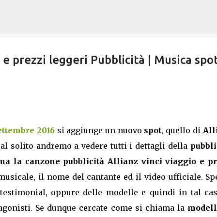
Passa ai contenuti principali
 e prezzi leggeri Pubblicità | Musica spo
Settembre 2016
si aggiunge un nuovo
spot
, quello di
All
al solito andremo a vedere tutti i dettagli della
pubbli
a la canzone pubblicità Allianz vinci viaggio e pr
 musicale, il nome del cantante ed il video ufficiale. S
estimonial, oppure delle modelle e quindi in tal cas
agonisti. Se dunque cercate come si chiama la
modella