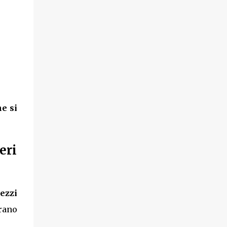
e si
eri
ezzi
rano