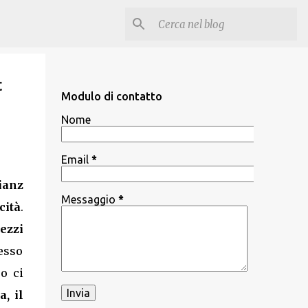
t
Modulo di contatto
Nome
Email
*
ianz
Messaggio
*
cità
.
ezzi
pesso
o ci
, il