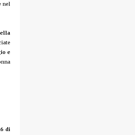
e nel
della
ciate
gio e
onna
6 di