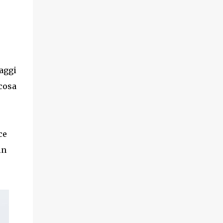
aggi
 cosa
ce
in