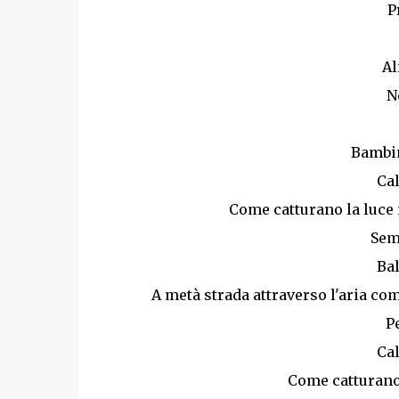
P
Al
N
Bambin
Cal
Come catturano la luce
Sem
Ba
A metà strada attraverso l'aria com
P
Cal
Come catturano