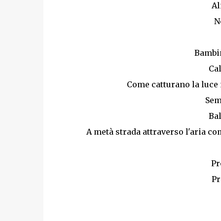
Al
N
Bambin
Cal
Come catturano la luce
Sem
Ba
A metà strada attraverso l'aria c
Pr
Pr